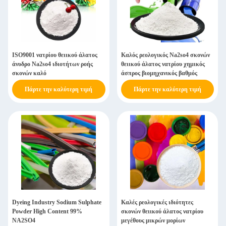
ISO9001 νατρίου θειικού άλατος
Καλός ρεολογικός Na2so4 σκονών
άνυδρο Na2so4 ιδιοτήτων ροής
θειικού άλατος νατρίου χημικός
σκονών καλό
άσπρος βιομηχανικός βαθμός
Πάρτε την καλύτερη τιμή
Πάρτε την καλύτερη τιμή
Dyeing Industry Sodium Sulphate
Καλές ρεολογικές ιδιότητες
Powder High Content 99%
σκονών θειικού άλατος νατρίου
NA2SO4
μεγέθους μικρών μορίων