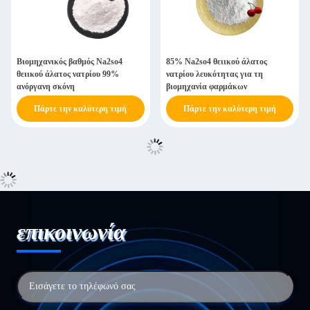
Βιομηχανικός βαθμός Na2so4
85% Na2so4 θειικού άλατος
θειικού άλατος νατρίου 99%
νατρίου λευκότητας για τη
ανόργανη σκόνη
βιομηχανία φαρμάκων
Πάρτε την καλύτερη τιμή
Πάρτε την καλύτερη τιμή
επικοινωνία