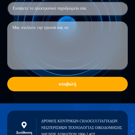
υποβολή
ΔΡΌΜΟΣ ΚΕΝΤΡΙΚΏΝ CHAOGUI ΓΙΑΓΙΆΔΩΝ
ΝΕΩΤΕΡΙΣΜΏΝ ΤΕΧΝΟΛΟΓΊΑΣ ΟΙΚΟΔΟΜΗΣΗΣ
Διεύθυνση
SHUNDE ΔΩΜΑΤΙΩΝ 1906-2 4ΟΣ