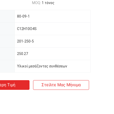
MOQ:
1 τόνος
80-09-1
C12H10O4S
201-250-5
250.27
Υλικοί μεσάζοντες συνθέσεων
ερη Τιμή
Στείλτε Μας Μήνυμα