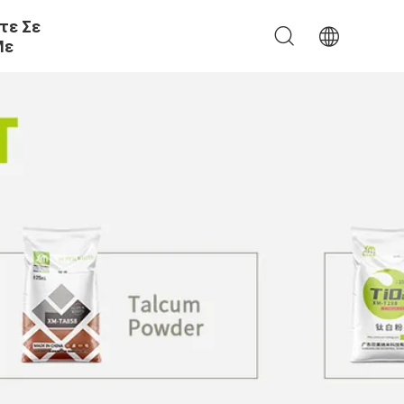
τε Σε
Με