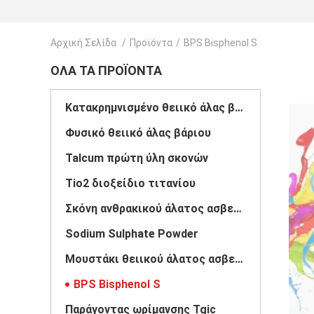
Αρχική Σελίδα
/
Προϊόντα
/
BPS Bisphenol S
ΌΛΑ ΤΑ ΠΡΟΪΌΝΤΑ
Κατακρημνισμένο θειικό άλας βάριου
Φυσικό θειικό άλας βάριου
Talcum πρώτη ύλη σκονών
Tio2 διοξείδιο τιτανίου
Σκόνη ανθρακικού άλατος ασβεστίου
Sodium Sulphate Powder
Μουστάκι θειικού άλατος ασβεστίου
BPS Bisphenol S
Παράγοντας ωρίμανσης Tgic