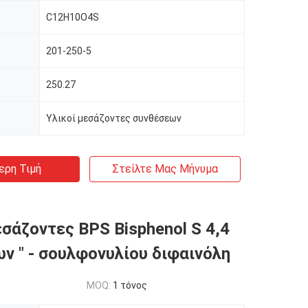
C12H10O4S
201-250-5
250.27
Υλικοί μεσάζοντες συνθέσεων
ερη Τιμή
Στείλτε Μας Μήνυμα
εσάζοντες BPS Bisphenol S 4,4
ν " - σουλφονυλίου διφαινόλη
MOQ:
1 τόνος