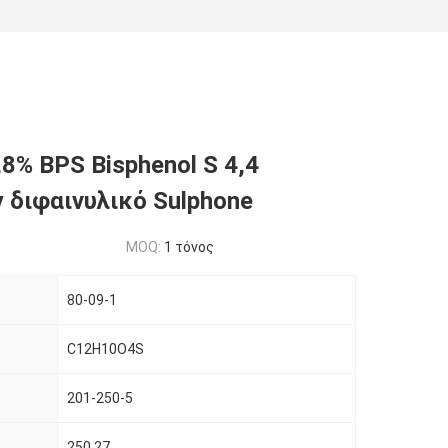
,8% BPS Bisphenol S 4,4
y διφαινυλικό Sulphone
MOQ:
1 τόνος
80-09-1
C12H10O4S
201-250-5
250.27