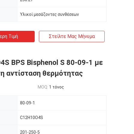
Υλικοί μεσάζοντες συνθέσεων
ερη Τιμή
Στείλτε Μας Μήνυμα
S BPS Bisphenol S 80-09-1 με
τη αντίσταση θερμότητας
MOQ:
1 τόνος
80-09-1
C12H10O4S
201-250-5