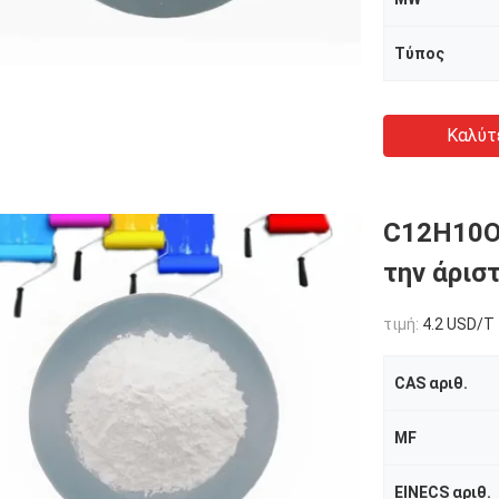
Τύπος
Καλύτ
C12H10O4
την άρισ
τιμή:
4.2 USD/T
CAS αριθ.
MF
EINECS αριθ.