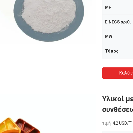
MF
EINECS αριθ.
MW
Τύπος
Καλύτ
Υλικοί μ
συνθέσεω
τιμή:
4.2 USD/T