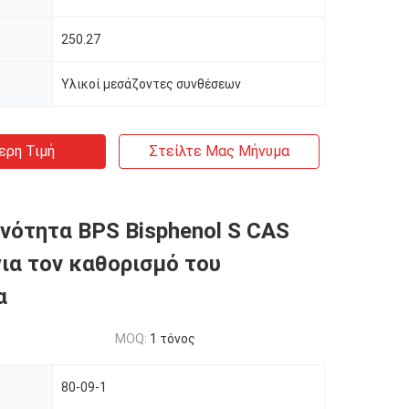
250.27
Υλικοί μεσάζοντες συνθέσεων
ερη Τιμή
Στείλτε Μας Μήνυμα
νότητα BPS Bisphenol S CAS
για τον καθορισμό του
α
MOQ:
1 τόνος
80-09-1