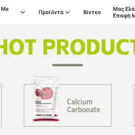
 Με
Μας Ελά
Προϊόντα
Βίντεο
Επαφή 