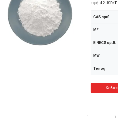
τιμή:
4.2 USD/T
CAS αριθ.
MF
EINECS αριθ.
MW
Τύπος
Καλύτ