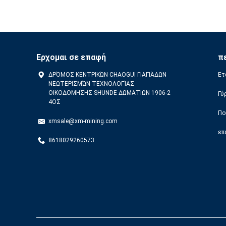
Ερχομαι σε επαφή
π
ΔΡΌΜΟΣ ΚΕΝΤΡΙΚΏΝ CHAOGUI ΓΙΑΓΙΆΔΩΝ
Ετ
ΝΕΩΤΕΡΙΣΜΏΝ ΤΕΧΝΟΛΟΓΊΑΣ
ΟΙΚΟΔΟΜΗΣΗΣ SHUNDE ΔΩΜΑΤΙΩΝ 1906-2
Γύ
4ΟΣ
Πο
xmsale@xm-mining.com
επ
8618029260573