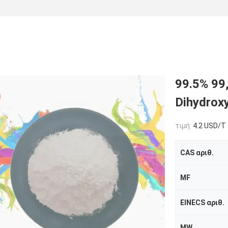
99.5% 99
Dihydrox
τιμή:
4.2 USD/T
CAS αριθ.
MF
EINECS αριθ.
MW