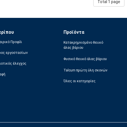
Total 1 page
ερίπου
Προϊόντα
αιρικό Προφίλ
Κατακρημνισμένο θειικό
άλας βάριου
ρος εργοστασίων
Φυσικό θειικό άλας βάριου
ιοτικός έλεγχος
Talcum πρώτη ύλη σκονών
αφή
Όλες οι κατηγορίες