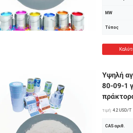
MW
Τύπος
Καλύτ
Υψηλή αγ
80-09-1 
πράκτορ
τιμή:
4.2 USD/T
CAS αριθ.