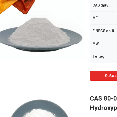
CAS αριθ.
MF
EINECS αριθ.
MW
Τύπος
Καλύτ
CAS 80-0
Hydroxyp