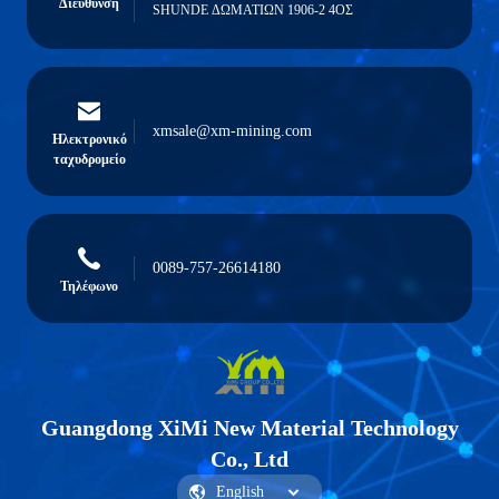
Διεύθυνση
SHUNDE ΔΩΜΑΤΙΩΝ 1906-2 4ΟΣ
xmsale@xm-mining.com
Ηλεκτρονικό
ταχυδρομείο
0089-757-26614180
Τηλέφωνο
Guangdong XiMi New Material Technology
Co., Ltd