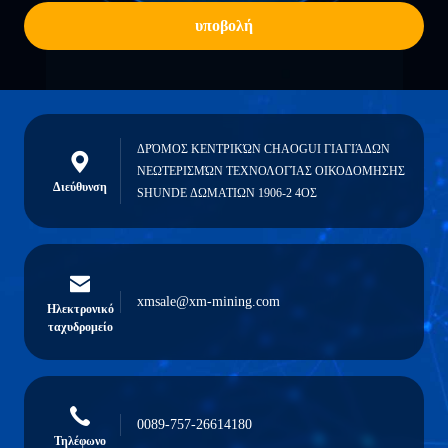
υποβολή
ΔΡΌΜΟΣ ΚΕΝΤΡΙΚΏΝ CHAOGUI ΓΙΑΓΙΆΔΩΝ
ΝΕΩΤΕΡΙΣΜΏΝ ΤΕΧΝΟΛΟΓΊΑΣ ΟΙΚΟΔΟΜΗΣΗΣ
Διεύθυνση
SHUNDE ΔΩΜΑΤΙΩΝ 1906-2 4ΟΣ
xmsale@xm-mining.com
Ηλεκτρονικό
ταχυδρομείο
0089-757-26614180
Τηλέφωνο