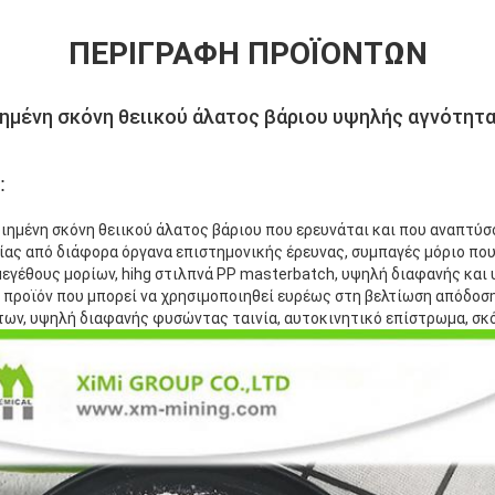
ΠΕΡΙΓΡΑΦΉ ΠΡΟΪΌΝΤΩΝ
ημένη σκόνη θειικού άλατος βάριου υψηλής αγνότητα
:
ημένη σκόνη θειικού άλατος βάριου που ερευνάται και που αναπτύσ
ίας από διάφορα όργανα επιστημονικής έρευνας, συμπαγές μόριο που
μεγέθους μορίων, hihg στιλπνά PP masterbatch, υψηλή διαφανής και
ο προϊόν που μπορεί να χρησιμοποιηθεί ευρέως στη βελτίωση απόδοσ
ων, υψηλή διαφανής φυσώντας ταινία, αυτοκινητικό επίστρωμα, σκόν