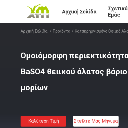
Σχετικά
Αρχική Σελίδα
Εμάς
Αρχική Σελίδα
/
Προϊόντα
/
Κατακρημνισμένο Θειικό Άλ
Ομοιόμορφη περιεκτικότητα
BaSO4 θειικού άλατος βάρι
μορίων
Καλύτερη Τιμή
Στείλτε Μας Μήνυμα