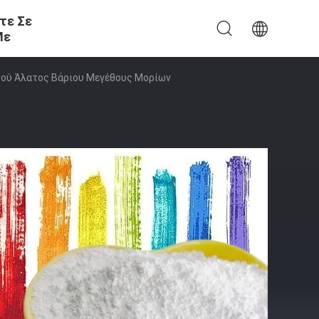
τε Σε
Με
κού Άλατος Βάριου Μεγέθους Μορίων