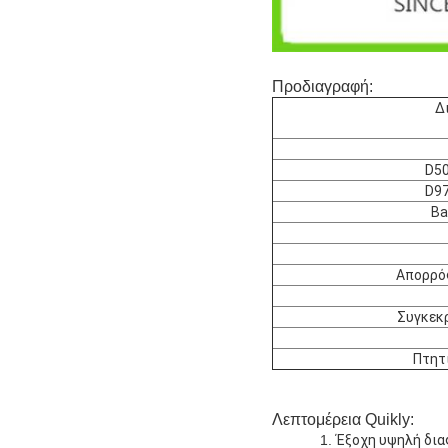
Προδιαγραφή:
Δ
D50
D97
Ba
Απορρό
Συγκεκ
Πτητι
Λεπτομέρεια Quikly:
1.
Έξοχη υψηλή δια