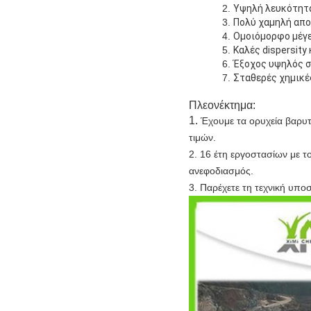
2.
Υψηλή λευκότητ
3.
Πολύ χαμηλή απ
4.
Ομοιόμορφο μέγ
5.
Καλές dispersity 
6.
Έξοχος υψηλός σ
7.
Σταθερές χημικέ
Πλεονέκτημα:
1.
Έχουμε τα ορυχεία βαρυτ
τιμών.
2. 16 έτη εργοστασίων με 
ανεφοδιασμός.
3. Παρέχετε τη τεχνική υπο