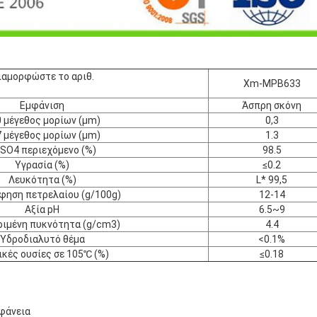
ιαμορφώστε το αριθ.
Xm-MPB633
Εμφάνιση
Άσπρη σκόνη
 μέγεθος μορίων (μm)
0,3
 μέγεθος μορίων (μm)
1.3
SO4 περιεχόμενο
(%)
98.5
Υγρασία (%)
≤0.2
Λευκότητα
(%)
L* 99,5
φηση πετρελαίου (g/100g)
12-14
Αξία pH
6.5~9
ριμένη πυκνότητα (g/cm3)
4.4
Υδροδιαλυτό θέμα
<0.1%
κές ουσίες σε 105℃ (%)
≤0.18
φάνεια