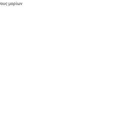
θους μορίων