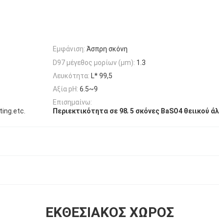
Εμφάνιση:
Άσπρη σκόνη
D97 μέγεθος μορίων (μm):
1.3
Λευκότητα:
L* 99,5
Αξία pH:
6.5~9
Επισημαίνω:
,
ing.etc.
Περιεκτικότητα σε 98
5 σκόνες BaSO4 θειικού ά
ΕΚΘΕΣΙΑΚΌΣ ΧΏΡΟΣ