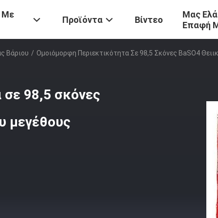
 Με
Μας Ελά
Προϊόντα
Βίντεο
Επαφή 
ας Βάριου
/
Ομοιόμορφη Περιεκτικότητα Σε 98,5 Σκόνες BaSO4 Θειι
 σε 98,5 σκόνες
ου μεγέθους