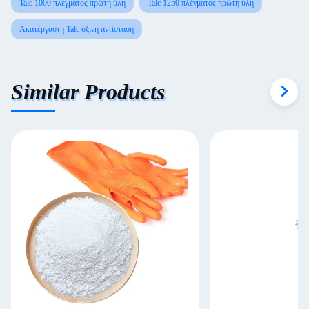
Talc 1000 πλέγματος πρώτη ύλη
Talc 1250 πλέγματος πρώτη ύλη
Ακατέργαστη Talc όξινη αντίσταση
Similar Products