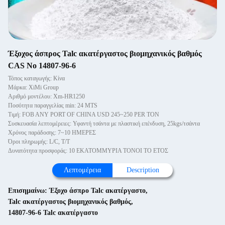
Έξοχος άσπρος Talc ακατέργαστος βιομηχανικός βαθμός
CAS Νο 14807-96-6
Τόπος καταγωγής: Κίνα
Μάρκα: XiMi Group
Αριθμό μοντέλου: Xm-HR1250
Ποσότητα παραγγελίας min: 24 MTS
Τιμή: FOB ANY PORT OF CHINA USD 245~250 PER TON
Συσκευασία λεπτομέρειες: Υφαντή τσάντα με πλαστική επένδυση, 25kgs/τσάντα
Χρόνος παράδοσης: 7~10 ΗΜΕΡΕΣ
Όροι πληρωμής: L/C, T/T
Δυνατότητα προσφοράς: 10 ΕΚΑΤΟΜΜΥΡΙΑ ΤΟΝΟΙ ΤΟ ΕΤΟΣ
Λεπτομέρεια
Description
Επισημαίνω:
Έξοχο άσπρο Talc ακατέργαστο
,
Talc ακατέργαστος βιομηχανικός βαθμός
,
14807-96-6 Talc ακατέργαστο