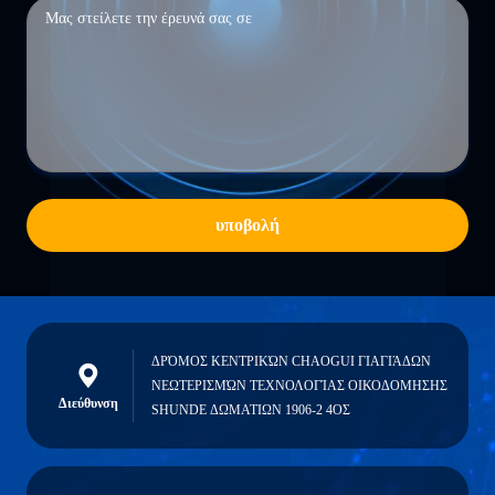
υποβολή
ΔΡΌΜΟΣ ΚΕΝΤΡΙΚΏΝ CHAOGUI ΓΙΑΓΙΆΔΩΝ
ΝΕΩΤΕΡΙΣΜΏΝ ΤΕΧΝΟΛΟΓΊΑΣ ΟΙΚΟΔΟΜΗΣΗΣ
Διεύθυνση
SHUNDE ΔΩΜΑΤΙΩΝ 1906-2 4ΟΣ