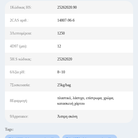
1Κώδικας HS:
25262020.90
2CAS αριθ.:
14807-96-6
3Λεπτομέρεια:
1250
4D97 (μm):
12
5H.S κώδικας:
25262020
6Αξία pH:
8~10
7Συσκευασία:
25kg/bag
πλαστικό, λάστιχο, επίστρωμα, χρώμα,
8Εφαρμογή:
κατασκευή χάρτου
9Apperance:
Άσπρη σκόνη
Tags: