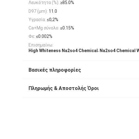
Λευκότητα (%):
≥85.0%
D97 (μm):
11.0
Υγρασία:
≤0,2%
Ca+Mg σύνολο:
≤0.15%
Φε:
≤0.002%
Επισημαίνω:
,
High Whiteness Na2so4 Chemical
Na2so4 Chemical 
Βασικές πληροφορίες
Πληρωμής & Αποστολής Όροι