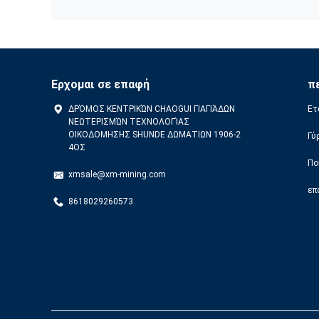
Ερχομαι σε επαφή
π
ΔΡΌΜΟΣ ΚΕΝΤΡΙΚΏΝ CHAOGUI ΓΙΑΓΙΆΔΩΝ
Ετ
ΝΕΩΤΕΡΙΣΜΏΝ ΤΕΧΝΟΛΟΓΊΑΣ
ΟΙΚΟΔΟΜΗΣΗΣ SHUNDE ΔΩΜΑΤΙΩΝ 1906-2
Γύ
4ΟΣ
Πο
xmsale@xm-mining.com
επ
8618029260573