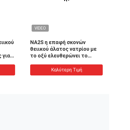
VIDEO
VID
ειικού
NA2S η επαφή σκονών
Ισχυ
θειικού άλατος νατρίου με
60,3
 για
το οξύ ελευθερώνει το
νατρ
τοξικό αέριο
περι
Καλύτερη Τιμή