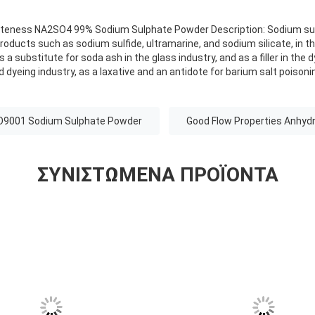
hiteness NA2SO4 99% Sodium Sulphate Powder Description: Sodium sul
oducts such as sodium sulfide, ultramarine, and sodium silicate, in t
s a substitute for soda ash in the glass industry, and as a filler in the d
nd dyeing industry, as a laxative and an antidote for barium salt poisoni
O9001 Sodium Sulphate Powder
Good Flow Properties Anhyd
ΣΥΝΙΣΤΏΜΕΝΑ ΠΡΟΪΌΝΤΑ