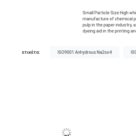
Small Particle Size High w
manufacture of chemical pr
pulp in the paper industry, a
dyeing aid in the printing a
ετικέτα:
ISO9001 Anhydrous Na2so4
IS