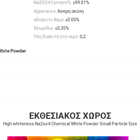
Na2SO4 Content%:
≥99.01%
Apperance:
Άσπρη σκόνη
αδιάλυτο θέμα:
≤0.05%
Χλωρίδιο:
≤0,35%
Ύλη διαλυτή στο νερό:
0,2
White Powder
ΕΚΘΕΣΙΑΚΌΣ ΧΏΡΟΣ
High whiteness Na2so4 Chemical White Powder Small Particle Size