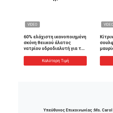
VIDEO
VIDE
60% ελάχιστη ικανοποιημένη
Κίτρι
κή
σκόνη θειικού άλατος
σουλφ
ου
νατρίου υδροδιαλυτή για το
μαυρί
δέρμα
Καλύτερη Τιμή
Υπεύθυνος Επικοινωνίας :
Ms. Carol