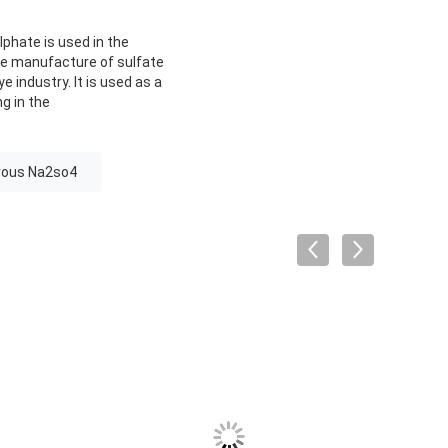
phate is used in the
he manufacture of sulfate
ye industry. It is used as a
ng in the
rous Na2so4