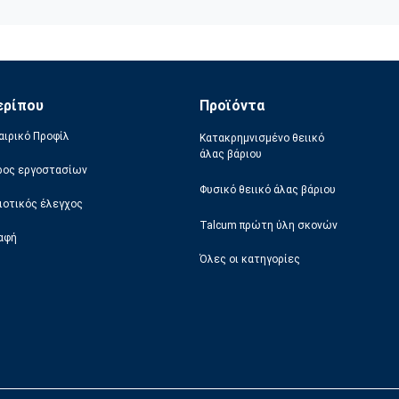
ερίπου
Προϊόντα
αιρικό Προφίλ
Κατακρημνισμένο θειικό
άλας βάριου
ρος εργοστασίων
Φυσικό θειικό άλας βάριου
ιοτικός έλεγχος
Talcum πρώτη ύλη σκονών
αφή
Όλες οι κατηγορίες