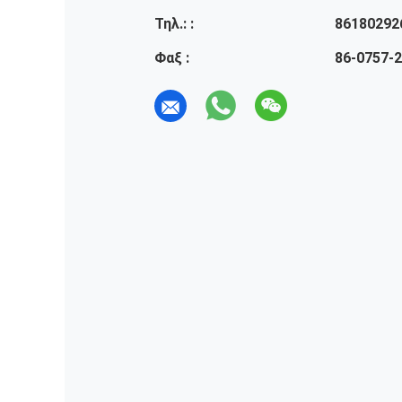
Τηλ.: :
86180292
Φαξ :
86-0757-