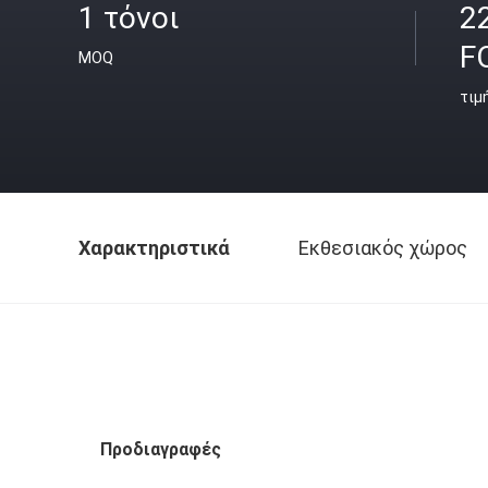
1 τόνοι
2
F
MOQ
τιμ
Χαρακτηριστικά
Εκθεσιακός χώρος
Προδιαγραφές