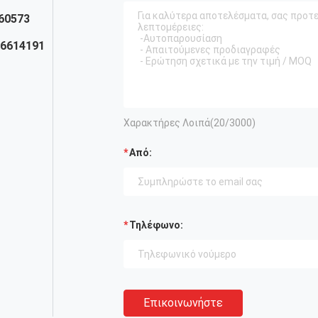
60573
26614191
Χαρακτήρες Λοιπά(
20
/3000)
Από:
Τηλέφωνο:
Επικοινωνήστε