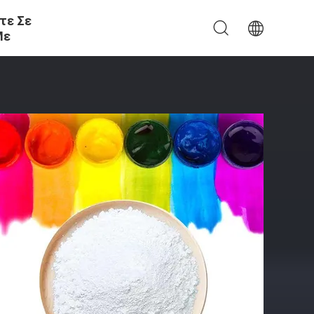
τε Σε
Με