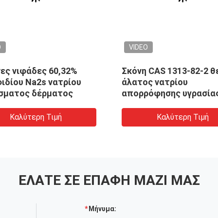
O
VIDEO
νες νιφάδες 60,32%
Σκόνη CAS 1313-82-2 θ
ιδίου Na2s νατρίου
άλατος νατρίου
σματος δέρματος
απορρόφησης υγρασίας
το δέρμα
Καλύτερη Τιμή
Καλύτερη Τιμή
ΕΛΆΤΕ ΣΕ ΕΠΑΦΉ ΜΑΖΊ ΜΑΣ
Μήνυμα: