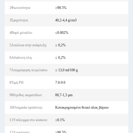
2Φωτεινότητα:
≥98.5%
3Σφιχτότητα:
40,2-4,4 g/cm3
4Βαρύ μέταλλο:
≤0.002%
5Απώλεια στην ανάφλεξη:
≤ 0,2%
6Αδιάλυτη ύλη:
≤ 0,2%
7Απορρόφηση πετρελαίου:
≤ 13,0 ml/100 g
8Τιμή PH:
7.0-9.0
9Μέγεθος σωματιδίων:
00,7-1,5 μm
10Ονομασία προϊόντος:
Κατακρημνισμένο θειικό άλας βάριου
11Υπόλειμμα στο κόσκινο:
≤0.1%
12Λευκότητα:
≥98.5%