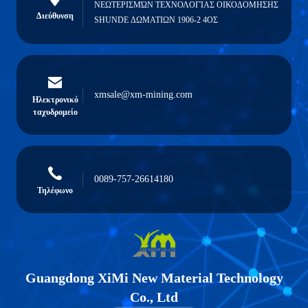
ΝΕΩΤΕΡΙΣΜΏΝ ΤΕΧΝΟΛΟΓΊΑΣ ΟΙΚΟΔΟΜΗΣΗΣ
Διεύθυνση
SHUNDE ΔΩΜΑΤΙΩΝ 1906-2 4ΟΣ
xmsale@xm-mining.com
Ηλεκτρονικό
ταχυδρομείο
0089-757-26614180
Τηλέφωνο
Guangdong XiMi New Material Technology
Co., Ltd