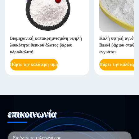
Βιομηχανική κατακρημνισμένη υψηλή
Καλή υψηλή αγνότητ
λευκότητα θειικού άλατος βάριου
Baso4 βάριου σταθερ
υδροδιαλυτή
εγγυάται
Πάρτε την καλύτερη τιμή
Πάρτε την καλύτερη
επικοινωνία