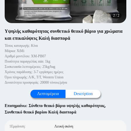
2
/
2
Υψηλής καθαρότητας συνθετικό θειικό βάριο για χρώματα
και επικαλύψεις Καλή διασπορά
Τόπος καταγωγής: Κίνα
Μάρκα: XiMi
Αριθμό μοντέλου: XM-PB07
Ποσότητα παραγγελίας min: 1kg
Συσκευασία λεπτομέρειες: 25kg/bag
Χρόνος παράδοσης: 3-7 εργάσιμες ημέρες
Όροι πληρωμής: Λ/Κ, Τ/Τ, Western Union
Δυνατότητα προσφοράς: 20000 τόνους/μήνα
Λεπτομέρεια
Description
Επισημαίνω:
Σύνθετο θειικό βάριο υψηλής καθαρότητας
,
Συνθετικό θειικό βαρίου Καλή διασπορά
1Εμφάνιση:
Λευκή σκόνη