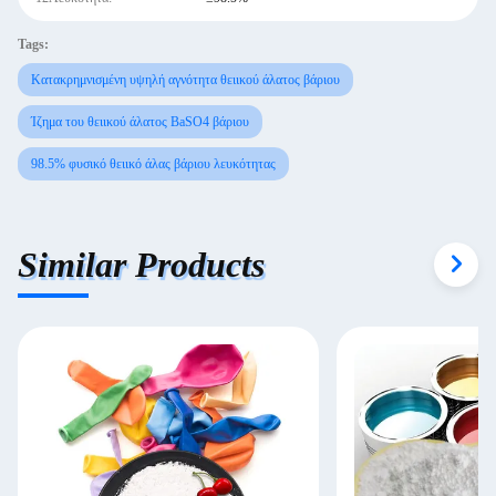
Tags:
Κατακρημνισμένη υψηλή αγνότητα θειικού άλατος βάριου
Ίζημα του θειικού άλατος BaSO4 βάριου
98.5% φυσικό θειικό άλας βάριου λευκότητας
Similar Products