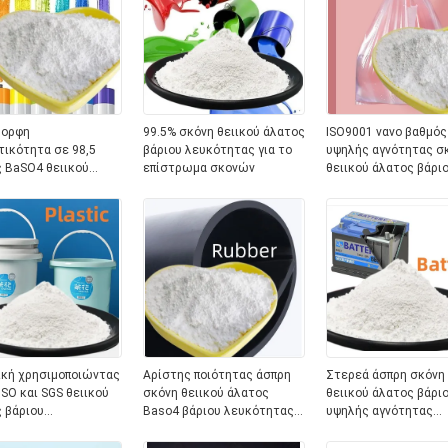
μορφη
99.5% σκόνη θειικού άλατος
ISO9001 νανο βαθμός
τικότητα σε 98,5
βάριου λευκότητας για το
υψηλής αγνότητας σ
 BaSO4 θειικού
επίστρωμα σκονών
θειικού άλατος βάριο
 βάριου μεγέθους
τη φυσώντας ταινία
ν
κή χρησιμοποιώντας
Αρίστης ποιότητας άσπρη
Στερεά άσπρη σκόνη
ISO και SGS θειικού
σκόνη θειικού άλατος
θειικού άλατος βάρι
 βάριου
Baso4 βάριου λευκότητας
υψηλής αγνότητας
ιμένοι
για το λάστιχο
τροποποιημένη για τη
μπαταρία