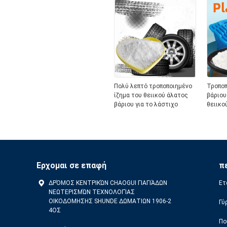
Πολύ λεπτό τροποποιημένο
Τροποπ
ίζημα του θειικού άλατος
βάριου
βάριου για το λάστιχο
θειικο
υψηλό 
Ερχομαι σε επαφή
π
ΔΡΌΜΟΣ ΚΕΝΤΡΙΚΏΝ CHAOGUI ΓΙΑΓΙΆΔΩΝ
Ετ
ΝΕΩΤΕΡΙΣΜΏΝ ΤΕΧΝΟΛΟΓΊΑΣ
ΟΙΚΟΔΟΜΗΣΗΣ SHUNDE ΔΩΜΑΤΙΩΝ 1906-2
Γύ
4ΟΣ
Πο