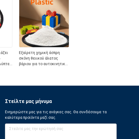
άζει
Εξαίρετη χημική άσπρη
4
σκόνη θειικού άλατος
λύπτει
βάριου για το αυτοκινητικό
επίστρωμα
Στείλτε μας μήνυμα
Ενημερώστε μας για τις ανάγκες σας. Θα συνδέσουμε τα
καλύτερα προϊόντα μαζί σας.