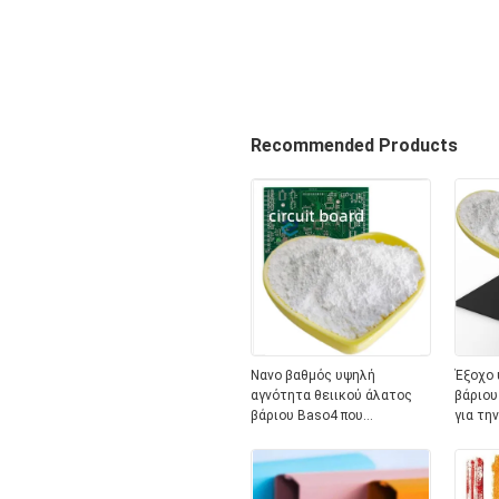
Recommended Products
Νανο βαθμός υψηλή
Έξοχο 
αγνότητα θειικού άλατος
βάριου
βάριου Baso4 που
για τη
τροποποιείται για τον
Master
πίνακα κυκλωμάτων