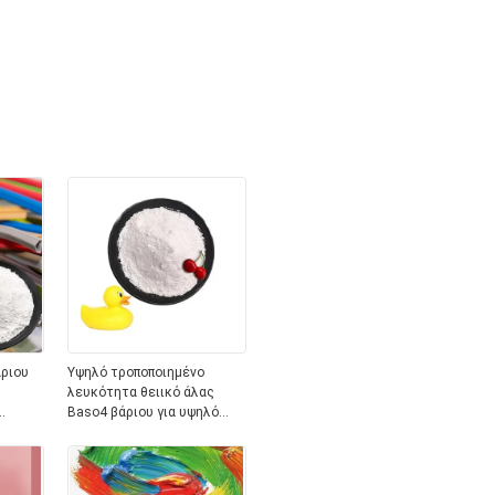
άριου
Υψηλό τροποποιημένο
λευκότητα θειικό άλας
Baso4 βάριου για υψηλό
διαφανές Masterbatch