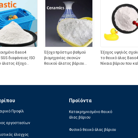
οιημένο Baso4
Έξοχο πρόστιμο βαθμού
Έξοχος υψηλός σχολι
 SGS διαφάνειας ISO
βιομηχανίας σκονών
το θειικό άλας Baso
ύ άλατος έξοχο
θειικού άλατος βάριου
Νίκαια βάριου που κα
εγκεκριμένο
εργοστασίων του ISO
τη δύναμη
τροποποιημένο
ερίπου
Προϊόντα
αιρικό Προφίλ
Κατακρημνισμένο θειικό
άλας βάριου
ρος εργοστασίων
Φυσικό θειικό άλας βάριου
ιοτικός έλεγχος