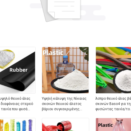
υψηλό θειικό άλας
Υψηλή κάλυψη της Νίκαιας
Άσπρο θειικό άλας β
 διαφάνειας στερεό
σκονών θειικού άλατος
σκονών Baso4 για τη
ν ταινία που φυσά
βάριου συγκεκριμένης
φυσώντας ταινία/το
batch
πυκνότητας
επίστρωμα