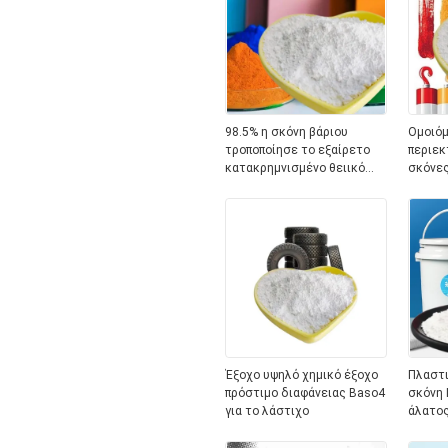
98.5% η σκόνη βάριου
Ομοιό
τροποποίησε το εξαίρετο
περιεκ
κατακρημνισμένο θειικό
σκόνες
άλας βάριου
άλατος
μορίω
Έξοχο υψηλό χημικό έξοχο
Πλαστι
πρόστιμο διαφάνειας Baso4
σκόνη 
για το λάστιχο
άλατος
εγκεκρ