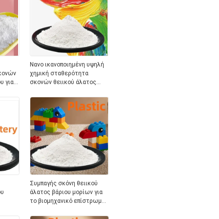
Νανο ικανοποιημένη υψηλή
κονών
χημική σταθερότητα
υ για
σκονών θειικού άλατος
βάριου 98,5%
Συμπαγής σκόνη θειικού
ου
άλατος βάριου μορίων για
το βιομηχανικό επίστρωμα
ν
χρωμάτων υλικών
πληρώσεως βαθμού