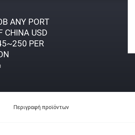
OB ANY PORT
F CHINA USD
45~250 PER
ON
ή
Περιγραφή προϊόντων