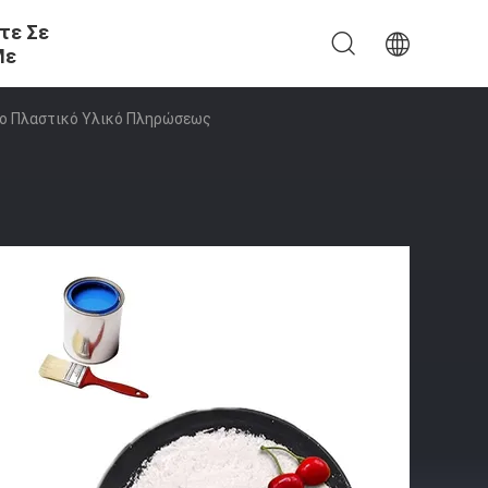
τε Σε
Με
Το Πλαστικό Υλικό Πληρώσεως