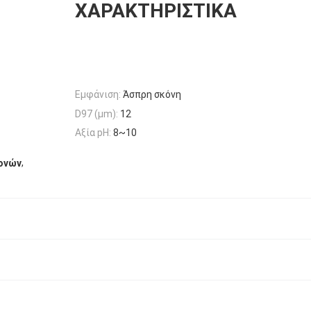
ΧΑΡΑΚΤΗΡΙΣΤΙΚΆ
Εμφάνιση:
Άσπρη σκόνη
D97 (μm):
12
Αξία pH:
8~10
,
ονών