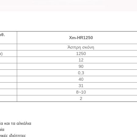
ιθ.
Xm-HR1250
Άσπρη σκόνη
α)
1250
12
90
0,3
40
31
8~10
2
α και τα αλκάλια
μία
ικές ιδιότητες