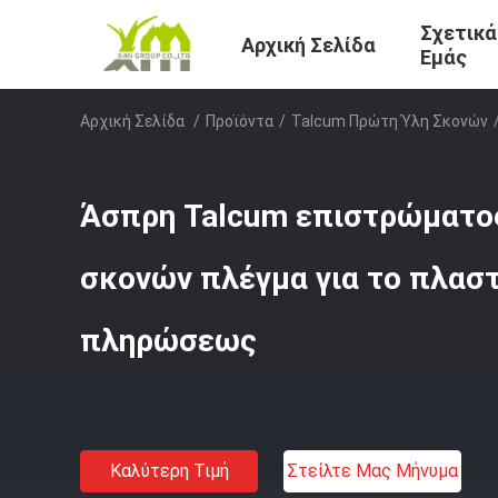
Σχετικά
Αρχική Σελίδα
Εμάς
Αρχική Σελίδα
/
Προϊόντα
/
Talcum Πρώτη Ύλη Σκονών
Άσπρη Talcum επιστρώματο
σκονών πλέγμα για το πλαστ
πληρώσεως
Καλύτερη Τιμή
Στείλτε Μας Μήνυμα