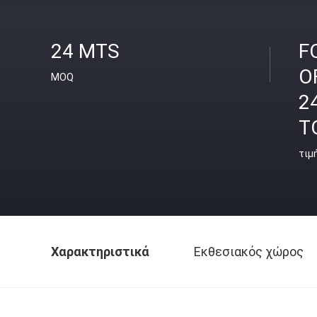
24 MTS
F
O
MOQ
2
T
τιμ
Χαρακτηριστικά
Εκθεσιακός χώρος