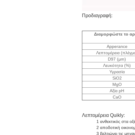
Προδιαγραφή:
Διαμορφώστε το αρ
Apperance
Λεπτομέρεια (πλέγμ
D97 (μm)
Λευκότητα (%)
Υγρασία
SiO2
MgO
Αξία pH
CaO
Λεπτομέρεια Quikly:
1 ανθεκτικός στα οξέ
2 αποδοτική οικονο
3 βελτιώνει τις μηχαν