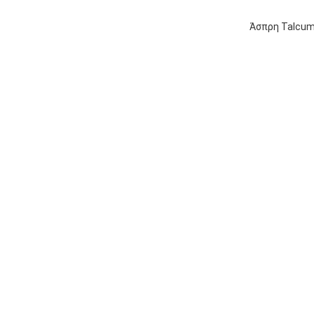
Άσπρη Talcum