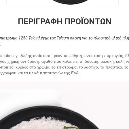
ΠΕΡΙΓΡΑΦΉ ΠΡΟΪΌΝΤΩΝ
πίστρωμα 1250 Talc πλέγματος Talcum σκόνη για το πλαστικό υλικό π
:
τες lubricity, ιξώδης αντίσταση, ρέοντας ώθηση, αντίσταση πυρκαγιάς, όξι
γός χημική αντίδραση, αγαθό που καλύπτει τη δύναμη, μαλακή, καλή ν
οιείται κυρίως στο χρώμα, το επίστρωμα, το λάστιχο, τα πλαστικά, το 
εγγράφου και τα υλικά παπουτσιών της EVA.