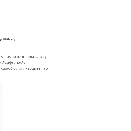
ληρώσεως
νη αντίσταση, insulativity,
α λάμψει, καλό
καλώδιο, την κεραμική, το