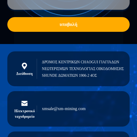
υποβολή
ΔΡΌΜΟΣ ΚΕΝΤΡΙΚΏΝ CHAOGUI ΓΙΑΓΙΆΔΩΝ
ΝΕΩΤΕΡΙΣΜΏΝ ΤΕΧΝΟΛΟΓΊΑΣ ΟΙΚΟΔΟΜΗΣΗΣ
Διεύθυνση
SHUNDE ΔΩΜΑΤΙΩΝ 1906-2 4ΟΣ
xmsale@xm-mining.com
Ηλεκτρονικό
ταχυδρομείο