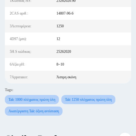
1Κώδικας HS:
25262020.90
2CAS αριθ.:
14807-96-6
3Λεπτομέρεια:
1250
4D97 (μm):
12
5H.S κώδικας:
25262020
6Αξία pH:
8~10
7Apperance:
Άσπρη σκόνη
Tags:
Talc 1000 πλέγματος πρώτη ύλη
Talc 1250 πλέγματος πρώτη ύλη
Ακατέργαστη Talc όξινη αντίσταση