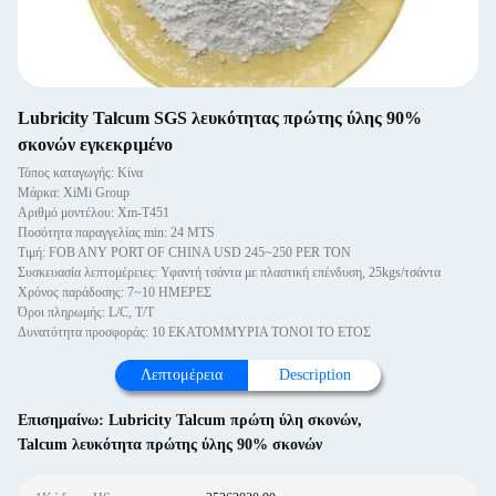
Lubricity Talcum SGS λευκότητας πρώτης ύλης 90%
σκονών εγκεκριμένο
Τόπος καταγωγής: Κίνα
Μάρκα: XiMi Group
Αριθμό μοντέλου: Xm-T451
Ποσότητα παραγγελίας min: 24 MTS
Τιμή: FOB ANY PORT OF CHINA USD 245~250 PER TON
Συσκευασία λεπτομέρειες: Υφαντή τσάντα με πλαστική επένδυση, 25kgs/τσάντα
Χρόνος παράδοσης: 7~10 ΗΜΕΡΕΣ
Όροι πληρωμής: L/C, T/T
Δυνατότητα προσφοράς: 10 ΕΚΑΤΟΜΜΥΡΙΑ ΤΟΝΟΙ ΤΟ ΕΤΟΣ
Λεπτομέρεια
Description
Επισημαίνω:
Lubricity Talcum πρώτη ύλη σκονών
,
Talcum λευκότητα πρώτης ύλης 90% σκονών